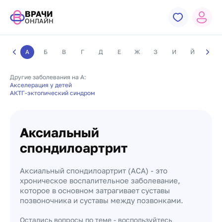
ВРАЧИ
ОНЛАЙН
А
Б
В
Г
Д
Е
Ж
З
И
Й
К
Другие заболевания на А:
Акселерация у детей
АКТГ-эктопический синдром
Аксиальный
спондилоартрит
Аксиальный спондилоартрит (АСА) - это
хроническое воспалительное заболевание,
которое в основном затрагивает суставы
позвоночника и суставы между позвонками.
Остались вопросы по теме - воспользуйтесь