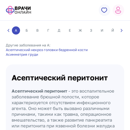
ВРАЧИ
ОНЛАЙН
А
Б
В
Г
Д
Е
Ж
З
И
Й
К
Другие заболевания на А:
Асептический некроз головки бедренной кости
Асимметрия груди
Асептический перитонит
Асептический перитонит
- это воспалительное
заболевание брюшной полости, которое
характеризуется отсутствием инфекционного
агента. Оно может быть вызвано различными
причинами, такими как травма, операционное
вмешательство, а также развитие панкреатита
или перитонита при язвенной болезни желудка